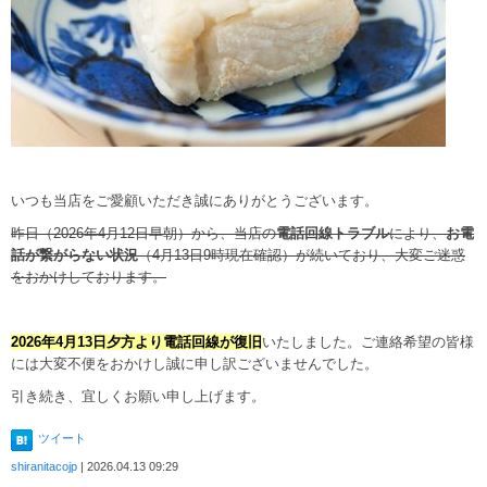
いつも当店をご愛顧いただき誠にありがとうございます。
昨日（2026年4月12日早朝）から、当店の
電話回線トラブル
により、
お電
話が繋がらない状況
（4月13日9時現在確認）が続いており、大変ご迷惑
をおかけしております。
2026年4月13日夕方より電話回線が復旧
いたしました。ご連絡希望の皆様
には大変不便をおかけし誠に申し訳ございませんでした。
引き続き、宜しくお願い申し上げます。
ツイート
shiranitacojp
| 2026.04.13 09:29