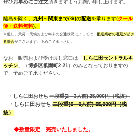
ぜひ
お早めにご注文
頂きますようお願い
申し上げます。
離島を除く、
九州～関東まで(※)の配送
を承ります(
クール
便・送料無料
)。
※但し、天災・天候および年末の交通状況によっては、
配送業者の遅延が起き
る場合
がございます。予めご了承下さい。
なお、販売および受け渡し窓口は「
しらに田セントラルキ
ッチン
」（
博多区祇園町2-21
）のみとなっておりますの
で、予めご了承ください。
・しらに田おせち
一段重(2～3人前) 25,000円（税抜）
・しらに田おせち
二段重(5～6人前) 55,000円（税
抜）
◆
数量限定
完売いたしました。