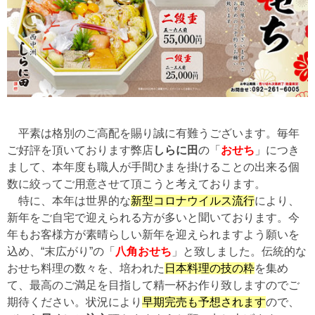
平素は格別のご高配を賜り誠に有難うございます。毎年
ご好評を頂いております弊店
しらに田
の「
おせち
」につき
まして、本年度も
職人が手間ひまを掛けることの出来る個
数に絞ってご用意させて頂こうと考えております。
特に、本年は世界的な
新型コロナウイルス流行
により、
新年をご自宅で迎えられる方が
多いと聞いております。今
年もお客様方が素晴らしい新年を迎えられますよう願いを
込め、
“末広がり”の「
八角おせち
」と致しました。伝統的な
おせち料理の数々を、培われた
日本料理の技の粋
を集め
て、最高のご満足を目指して精一杯お作り致しますのでご
期待ください。状況により
早期完売も予想されます
ので、