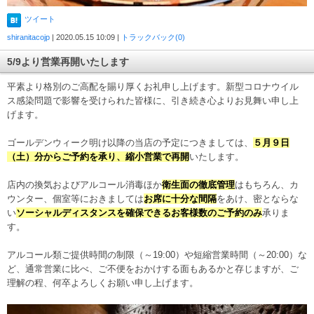
ツイート
shiranitacojp
| 2020.05.15 10:09 |
トラックバック(0)
5/9より営業再開いたします
平素より格別のご高配を賜り厚くお礼申し上げます。新型コロナウイル
ス感染問題で影響を受けられた皆様に、引き続き心よりお見舞い申し上
げます。
ゴールデンウィーク明け以降の当店の予定につきましては、
５月９日
（土）分からご予約を承り、縮小営業で再開
いたします。
店内の換気およびアルコール消毒ほか
衛生面の徹底管理
はもちろん、カ
ウンター、個室等におきましては
お席に十分な間隔
をあけ、密とならな
い
ソーシャルディスタンスを確保できるお客様数のご予約のみ
承りま
す。
アルコール類ご提供時間の制限（～19:00）や短縮営業時間（～20:00）な
ど、通常営業に比べ、ご不便をおかけする面もあるかと存じますが、ご
理解の程、何卒よろしくお願い申し上げます。