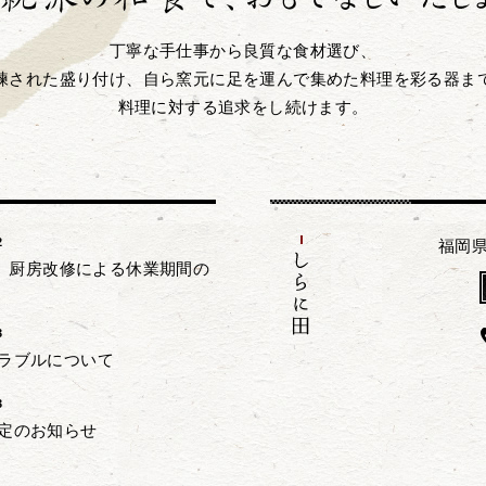
丁寧な手仕事から良質な食材選び、
練された盛り付け、自ら窯元に足を運んで集めた料理を彩る器ま
料理に対する追求をし続けます。
2
福岡県
定】厨房改修による休業期間の
3
ラブルについて
3
定のお知らせ