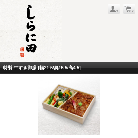
特製 牛すき御膳 [幅21.5/奥15.5/高4.5]