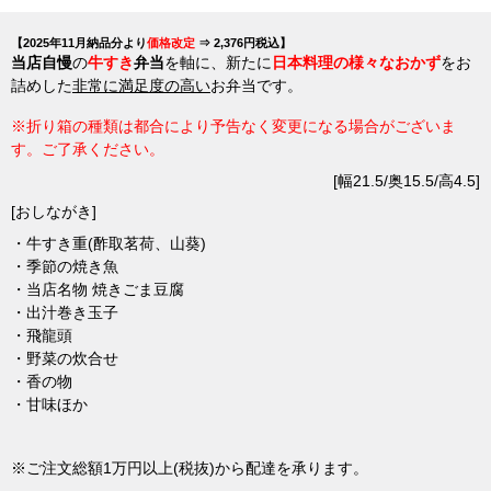
【2025年11月納品分より
価格改定
⇒ 2,376円税込】
当店自慢
の
牛すき
弁当
を軸に、新たに
日本料理の様々なおかず
をお
詰めした
非常に満足度の高い
お弁当です。
※折り箱の種類は都合により予告なく変更になる場合がございま
す。ご了承ください。
[
幅21.5/奥15.5/高4.5]
[おしながき]
・牛すき重(酢取茗荷、山葵)
・季節の焼き魚
・当店名物 焼きごま豆腐
・出汁巻き玉子
・飛龍頭
・野菜の炊合せ
・香の物
・甘味ほか
※ご注文総額1万円以上(税抜)から配達を承ります。